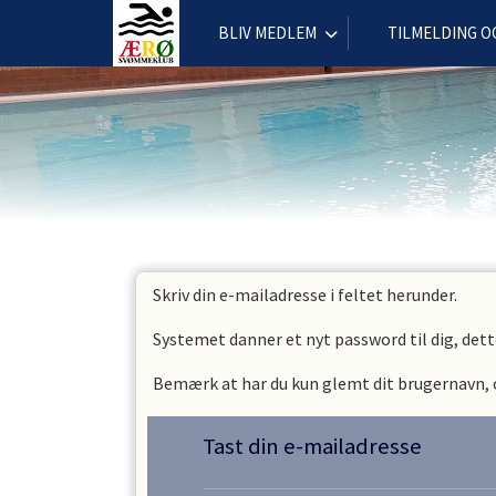
BLIV MEDLEM
TILMELDING O
Skriv din e-mailadresse i feltet herunder.
Systemet danner et nyt password til dig, dett
Bemærk at har du kun glemt dit brugernavn, og
Tast din e-mailadresse